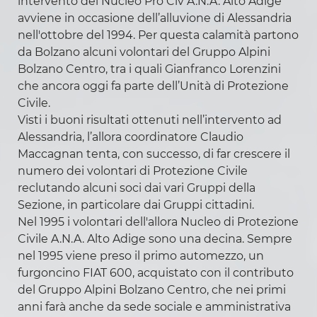
intervento del Nucleo Pro Civ A.N.A. Alto Adige
Link utili
avviene in occasione dell’alluvione di Alessandria
nell'ottobre del 1994. Per questa calamità partono
da Bolzano alcuni volontari del Gruppo Alpini
Bolzano Centro, tra i quali Gianfranco Lorenzini
che ancora oggi fa parte dell’Unità di Protezione
Cori e fanfare
Civile.
Visti i buoni risultati ottenuti nell’intervento ad
Coro ANA Piani di Bolzano
Alessandria, l’allora coordinatore Claudio
Coro Alpini di Merano
Maccagnan tenta, con successo, di far crescere il
Adunate nazionali
numero dei volontari di Protezione Civile
reclutando alcuni soci dai vari Gruppi della
Decalogo dell'Adunata
Sezione, in particolare dai Gruppi cittadini.
Fotogallery
Nel 1995 i volontari dell'allora Nucleo di Protezione
Attività sportive
Civile A.N.A. Alto Adige sono una decina. Sempre
nel 1995 viene preso il primo automezzo, un
Alpiniadi Invernali 2024
furgoncino FIAT 600, acquistato con il contributo
Risultati e classifiche
del Gruppo Alpini Bolzano Centro, che nei primi
Trofeo dei Presidenti
anni farà anche da sede sociale e amministrativa