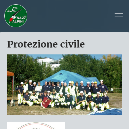
Protezione civile
Sezione Alto Adige
Organi della sezione
Assemblea delegati
Assemblea delegati anni precedenti
Iscrizione
Numeri
Preghiera dell’Alpino
Storia della Preghiera
Coordinamento giovani