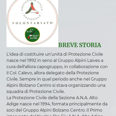
La nostra storia
Vessillo
Presidenti
Gruppi ANA
Storia dei gruppi
Elenco dei gruppi
BREVE STORIA
Manifestazioni
L'idea di costituire un’unità di Protezione Civile
Cerimonia Passo Monte Croce Comelico
nasce nel 1992 in seno al Gruppo Alpini Laives a
cura dell'allora capogruppo, in collaborazione con
Protezione civile
il Col. Calevo, allora delegato della Protezione
Attività dell'Unità
Civile. Sempre in quel periodo anche nel Gruppo
Organigramma
Alpini Bolzano Centro si stava organizzando una
squadra di Protezione Civile.
Segreteria
La Protezione Civile della Sezione A.N.A. Alto
Modulistica
Adige nasce nel 1994, formata principalmente da
Trasparenza amministrativa
soci del Gruppo Alpini Bolzano Centro. Il Primo