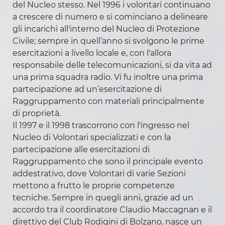
del Nucleo stesso. Nel 1996 i volontari continuano
Campionato Nazionale Sci di Fondo 2019
a crescere di numero e si cominciano a delineare
Soggiorno Alpino di Costalovara
gli incarichi all'interno del Nucleo di Protezione
Centro studi
Civile; sempre in quell’anno si svolgono le prime
esercitazioni a livello locale e, con l'allora
Biblioteca
responsabile delle telecomunicazioni, si da vita ad
Libro verde
una prima squadra radio. Vi fu inoltre una prima
Attività culturali e con le scuole
partecipazione ad un’esercitazione di
Raggruppamento con materiali principalmente
di proprietà.
Il 1997 e il 1998 trascorrono con l'ingresso nel
Nucleo di Volontari specializzati e con la
partecipazione alle esercitazioni di
Alpiniadi Invernali 2024
Raggruppamento che sono il principale evento
Programma
addestrativo, dove Volontari di varie Sezioni
I Campi Gara
mettono a frutto le proprie competenze
tecniche. Sempre in quegli anni, grazie ad un
Sci Alpinismo
accordo tra il coordinatore Claudio Maccagnan e il
Biathlon
direttivo del Club Rodigini di Bolzano, nasce un