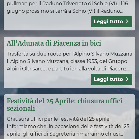
Link utili
pullman per il Raduno Triveneto di Schio (VI). Il 16
giugno prossimo si terrà a Schio (VI) il Raduno
Triveneto degli Alpini. Per l'occasione alcuni g
Leggi tutto
All'Adunata di Piacenza in bici
Cori e fanfare
Coro ANA Piani di Bolzano
Trasferta su due ruote per l'Alpino Silvano Muzzana
L'Alpino Silvano Muzzana, classe 1953, del Gruppo
Coro Alpini di Merano
Alpini Oltrisarco, è partito ieri alla volta di Piacenza
Adunate nazionali
per partecipare all'86a Adunata Nazional
Leggi tutto
Decalogo dell'Adunata
Fotogallery
Festività del 25 Aprile: chiusura uffici
Attività sportive
sezionali
Alpiniadi Invernali 2024
Chiusura uffici per le festività del 25 aprile
Risultati e classifiche
Informiamo che, in occasione delle festività del 25
Trofeo dei Presidenti
aprile, gli uffici di Segreteria rimarranno chiusi