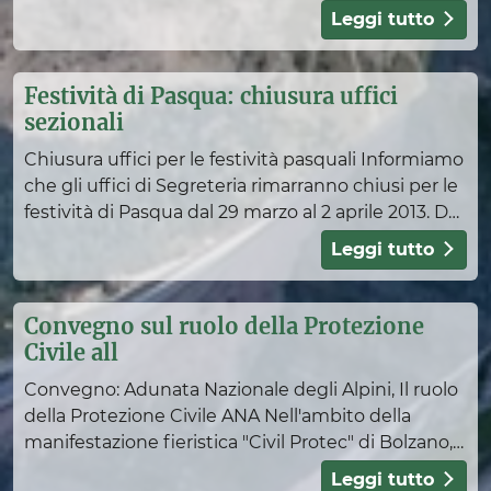
nella giornata di venerdì 26 aprile 2013. Inf
Campionato Nazionale Sci di Fondo 2019
Leggi tutto
Soggiorno Alpino di Costalovara
Centro studi
Festività di Pasqua: chiusura uffici
Biblioteca
sezionali
Libro verde
Chiusura uffici per le festività pasquali Informiamo
che gli uffici di Segreteria rimarranno chiusi per le
Attività culturali e con le scuole
festività di Pasqua dal 29 marzo al 2 aprile 2013. Da
parte del Presidente Sezionale, de
Leggi tutto
Convegno sul ruolo della Protezione
Alpiniadi Invernali 2024
Civile all
Programma
Convegno: Adunata Nazionale degli Alpini, Il ruolo
I Campi Gara
della Protezione Civile ANA Nell'ambito della
Sci Alpinismo
manifestazione fieristica "Civil Protec" di Bolzano,
si è tenuto domenica 24 marzo 2013, presso la Sal
Biathlon
Leggi tutto