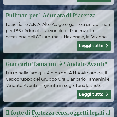
Slalom
Sci di Fondo
Pullman per l'Adunata di Piacenza
La Sezione A.N.A. Alto Adige organizza un pullman
per l'86a Adunata Nazionale di Piacenza. In
occasione dell'86a Adunata Nazionale, la Sezione
A.N.A. Alto Adige intende organizzare un pullman
Leggi tutto
per la t
Giancarlo Tamanini è "Andato Avanti"
Informazioni
Lutto nella famiglia Alpina dell'A.N.A Alto Adige, il
Capogruppo del Gruppo Ora Giancarlo Tamanini è
"Andato Avanti" E' giunta in segreteria la triste
notizia della prematura scomparsa del Capogrupp
Leggi tutto
Il forte di Fortezza cerca oggetti legati al