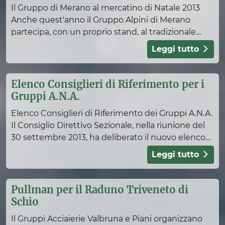
La nostra storia
Il Gruppo di Merano al mercatino di Natale 2013
Vessillo
Anche quest'anno il Gruppo Alpini di Merano
partecipa, con un proprio stand, al tradizionale
Presidenti
mercatino di Natale della città del Passirio. Presso
Leggi tutto
Gruppi ANA
lo st
Storia dei gruppi
Elenco Consiglieri di Riferimento per i
Elenco dei gruppi
Gruppi A.N.A.
Manifestazioni
Elenco Consiglieri di Riferimento dei Gruppi A.N.A.
Cerimonia Passo Monte Croce Comelico
Il Consiglio Direttivo Sezionale, nella riunione del
Protezione civile
30 settembre 2013, ha deliberato il nuovo elenco
Attività dell'Unità
dei Consiglieri di Riferimento si Gruppi A.N.A
Leggi tutto
Organigramma
Segreteria
Pullman per il Raduno Triveneto di
Modulistica
Schio
Trasparenza amministrativa
Il Gruppi Acciaierie Valbruna e Piani organizzano