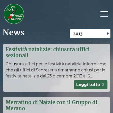
News
Sezione Alto Adige
Festività natalizie: chiusura uffici
Organi della sezione
sezionali
Assemblea delegati
Chiusura uffici per le festività natalizie Informiamo
Assemblea delegati anni precedenti
che gli uffici di Segreteria rimarranno chiusi per le
Iscrizione
festività natalizie dal 23 dicembre 2013 al 6
gennaio 2014. Da parte del Presidente Se
Numeri
Leggi tutto
Preghiera dell’Alpino
Storia della Preghiera
Mercatino di Natale con il Gruppo di
Coordinamento giovani
Merano